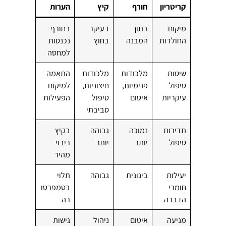
קריטריון
חורף
קיץ
הערות
מיקום
בתוך
בעיקר
בחורף
החולדות
המבנה
בחוץ
נכנסות
למחסה
שיטות
מלכודות
מלכודות
התאמה
טיפול
פנימיות,
חיצוניות,
למיקום
עיקריות
איטום
טיפול
הפעילות
סביבתי
תדירות
נמוכה
גבוהה
בקיץ
טיפול
יותר
יותר
ריבוי
מהיר
יעילות
בינונית
גבוהה
תלוי
חומרי
בטמפרטו
הדברה
רה
מניעה
איטום
ניהול
גישות