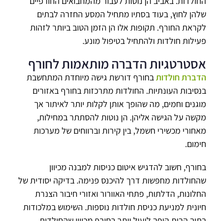
החולדות. באביב הן נוטות לעבור מהמחבואים החורפיים
שלהן לחוץ, בעוד בסתיו מתחיל המסע החזרה לבתים
לקראת החורף. תקופות אלו הן הזמן הטוב ביותר לזהות
פעילות חולדות ולהתחיל בטיפול מונע.
אסטרטגיות הדברה מותאמות לחורף
הדברת חולדות
בחורף דורשת גישה מיוחדת המתחשבת
בנסיבות העונתיות. החולדות מתרכזות בחורף באזורים
מוגנים וחמים, מה שהופך אותן לקלות יותר לאיתור אך
מקשה על הגישה אליהן. הן נוטות להסתתר במחילות,
מאחורי מכשירי חשמל, בין קירות וברווחים של מערכות
חימום.
בחורף, חשוב להדגיש איטום כניסות למבנה מכיוון
שהחולדות מחפשות דרך להיכנס פנימה. בדיקה יסודית של
החלונות, הדלתות, פתחי האוורור ואזורי חיבור הצנרת
חיונית למניעת כניסת חולדות נוספות. השימוש במלכודות
בתוך הבית הופך ליעיל יותר בחורף מכיוון שהחולדות