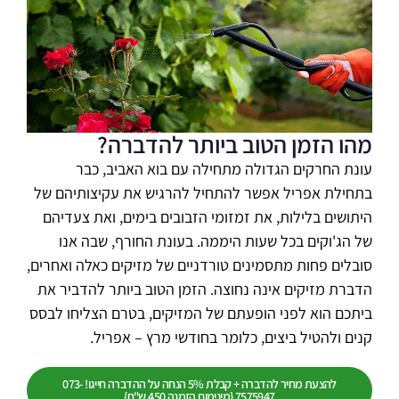
מהו הזמן הטוב ביותר להדברה?
עונת החרקים הגדולה מתחילה עם בוא האביב, כבר
בתחילת אפריל אפשר להתחיל להרגיש את עקיצותיהם של
היתושים בלילות, את זמזומי הזבובים בימים, ואת צעדיהם
של הג'וקים בכל שעות היממה. בעונת החורף, שבה אנו
סובלים פחות מתסמינים טורדניים של מזיקים כאלה ואחרים,
הדברת מזיקים אינה נחוצה. הזמן הטוב ביותר להדביר את
ביתכם הוא לפני הופעתם של המזיקים, בטרם הצליחו לבסס
קנים ולהטיל ביצים, כלומר בחודשי מרץ – אפריל.
להצעת מחיר להדברה + קבלת 5% הנחה על ההדברה חייגו! 073-
7575947 {מינימום הזמנה 450 ש"ח}