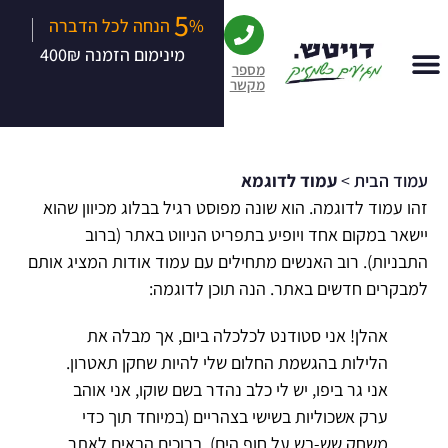
5
|
% הנחה לכל הדברה
מינימום הזמנה 400₪
מספר
מקשר
עמוד הבית
>
עמוד לדוגמא
זהו עמוד לדוגמה. הוא שונה מפוסט רגיל בבלוג מכיוון שהוא
יישאר במקום אחד ויופיע בתפריט הניווט באתר (ברוב
התבניות). רוב האנשים מתחילים עם עמוד אודות המציג אותם
למבקרים חדשים באתר. הנה תוכן לדוגמה:
אהלן! אני סטודנט לכלכלה ביום, אך מבלה את
הלילות בהגשמת החלום שלי להיות שחקן תאטרון.
אני גר ביפו, יש לי כלב נהדר בשם שוקו, אני אוהב
ערק אשכוליות בשישי בצהריים (במיוחד תוך כדי
משחק שש-בש על חוף הים). ברוכים הבאים לאתר