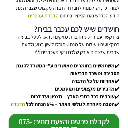
ומומחיות על מנת שההדברה אכן תהיה יעילה ומושלמת.
לצורך כך, יש לפנות לחברת הדברה מקצועי שצברה את
הידע הנדרש ואת הניסיון בתחום
הדברת עכברים
חושדים שיש לכם עכבר בבית?
צרו קשר עם דויטש הדברת מזיקים ונדאג לטפל בבעיה
במקצועית ויעילות על מנת שתוכלו לישון רגוע ולדעת
שהבית שלכם הוא רק שלכם ונקי מעכברים 🙂
✔️משתמשים בחומרים מאושרים ע"י המשרד להגנת
הסביבה ומשרד הבריאות
✔️אחריות על כל הדברה
✔️מדבירים מקצועיים ומוסמכים
✔️עובדים בכל רחבי הארץ – מצפון ועד דרום
✔️הטבה מיוחדת לגולשי האתר – 5% הנחה לכל
הדברה
לקבלת פרטים והצעת מחיר: 073-